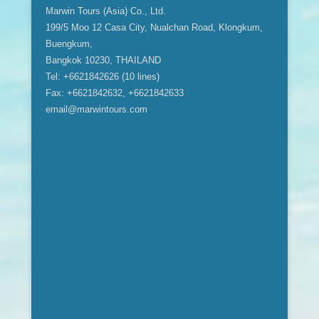
Marwin Tours (Asia) Co., Ltd.
199/5 Moo 12 Casa City, Nualchan Road, Klongkum,
Buengkum,
Bangkok 10230, THAILAND
Tel: +6621842626 (10 lines)
Fax: +6621842632, +6621842633
email@marwintours.com