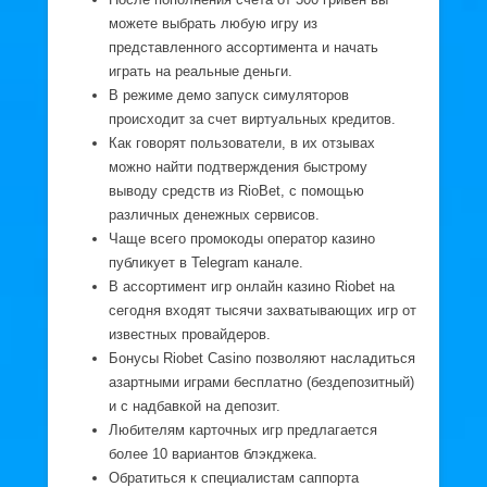
можете выбрать любую игру из
представленного ассортимента и начать
играть на реальные деньги.
В режиме демо запуск симуляторов
происходит за счет виртуальных кредитов.
Как говорят пользователи, в их отзывах
можно найти подтверждения быстрому
выводу средств из RioBet, с помощью
различных денежных сервисов.
Чаще всего промокоды оператор казино
публикует в Telegram канале.
В ассортимент игр онлайн казино Riobet на
сегодня входят тысячи захватывающих игр от
известных провайдеров.
Бонусы Riobet Casino позволяют насладиться
азартными играми бесплатно (бездепозитный)
и с надбавкой на депозит.
Любителям карточных игр предлагается
более 10 вариантов блэкджека.
Обратиться к специалистам саппорта