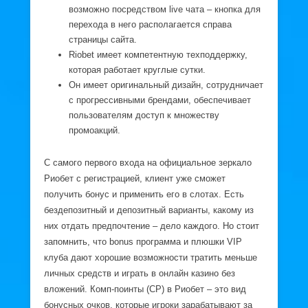
возможно посредством live чата – кнопка для
перехода в него располагается справа
страницы сайта.
Riobet имеет компетентную техподдержку,
которая работает круглые сутки.
Он имеет оригинальный дизайн, сотрудничает
с прогрессивными брендами, обеспечивает
пользователям доступ к множеству
промоакций.
С самого первого входа на официальное зеркало
Риобет с регистрацией, клиент уже сможет
получить бонус и применить его в слотах. Есть
бездепозитный и депозитный варианты, какому из
них отдать предпочтение – дело каждого. Но стоит
запомнить, что bonus программа и плюшки VIP
клуба дают хорошие возможности тратить меньше
личных средств и играть в онлайн казино без
вложений. Комп-поинты (CP) в Риобет – это вид
бонусных очков, которые игроки зарабатывают за