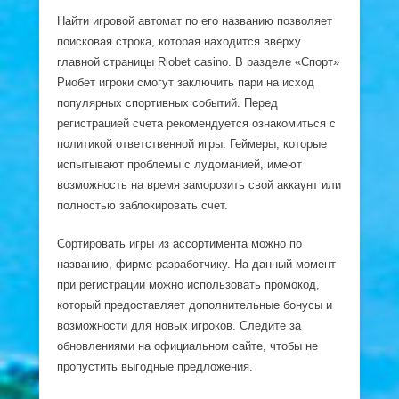
Найти игровой автомат по его названию позволяет
поисковая строка, которая находится вверху
главной страницы Riobet casino. В разделе «Спорт»
Риобет игроки смогут заключить пари на исход
популярных спортивных событий. Перед
регистрацией счета рекомендуется ознакомиться с
политикой ответственной игры. Геймеры, которые
испытывают проблемы с лудоманией, имеют
возможность на время заморозить свой аккаунт или
полностью заблокировать счет.
Сортировать игры из ассортимента можно по
названию, фирме-разработчику. На данный момент
при регистрации можно использовать промокод,
который предоставляет дополнительные бонусы и
возможности для новых игроков. Следите за
обновлениями на официальном сайте, чтобы не
пропустить выгодные предложения.