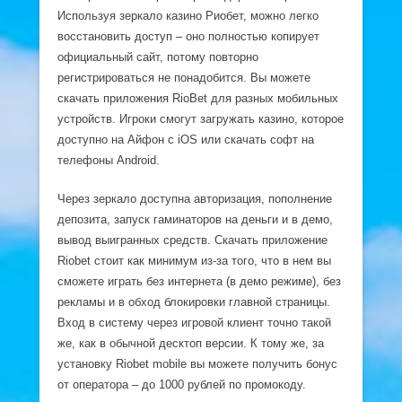
Используя зеркало казино Риобет, можно легко
восстановить доступ – оно полностью копирует
официальный сайт, потому повторно
регистрироваться не понадобится. Вы можете
скачать приложения RioBet для разных мобильных
устройств. Игроки смогут загружать казино, которое
доступно на Айфон с iOS или скачать софт на
телефоны Android.
Через зеркало доступна авторизация, пополнение
депозита, запуск гаминаторов на деньги и в демо,
вывод выигранных средств. Скачать приложение
Riobet стоит как минимум из-за того, что в нем вы
сможете играть без интернета (в демо режиме), без
рекламы и в обход блокировки главной страницы.
Вход в систему через игровой клиент точно такой
же, как в обычной десктоп версии. К тому же, за
установку Riobet mobile вы можете получить бонус
от оператора – до 1000 рублей по промокоду.