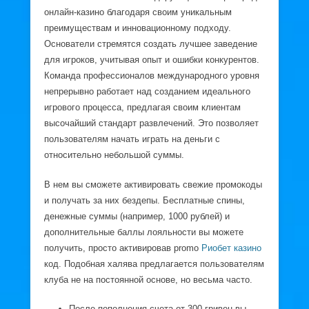
онлайн-казино благодаря своим уникальным
преимуществам и инновационному подходу.
Основатели стремятся создать лучшее заведение
для игроков, учитывая опыт и ошибки конкурентов.
Команда профессионалов международного уровня
непрерывно работает над созданием идеального
игрового процесса, предлагая своим клиентам
высочайший стандарт развлечений. Это позволяет
пользователям начать играть на деньги с
относительно небольшой суммы.
В нем вы сможете активировать свежие промокоды
и получать за них бездепы. Бесплатные спины,
денежные суммы (например, 1000 рублей) и
дополнительные баллы лояльности вы можете
получить, просто активировав promo
Риобет казино
код. Подобная халява предлагается пользователям
клуба не на постоянной основе, но весьма часто.
После пополнения счета от 300 гривен вы