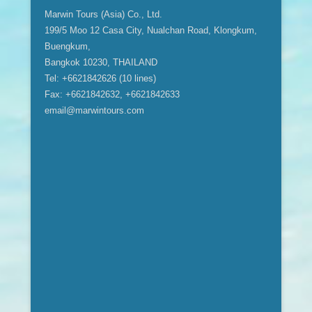
Marwin Tours (Asia) Co., Ltd.
199/5 Moo 12 Casa City, Nualchan Road, Klongkum,
Buengkum,
Bangkok 10230, THAILAND
Tel: +6621842626 (10 lines)
Fax: +6621842632, +6621842633
email@marwintours.com