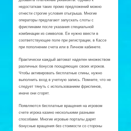
недостаткам таких промо предложений можно
отнести строгие условия отыгрыша. Многие
операторы предлагают запускать слоты с
фриспинами после указания специальной
комбинации из символов. Ее нужно ввести в
соответствующее поле при регистрации, в Кассе
при пополнении счета или в Личном кабинете.
Практически каждый автомат наделен множеством
различных бонусов поощряющих своих игроков.
Чтобы активировать бесплатные спины, нужно
выполнить вход в учетную запись. Помните, что не
следует тянуть с использованием фриспинов,
иначе они сгорят.
Появляются бесплатные вращения на игровом
счете игрока казино несколькими разными
способами. Многие игровые порталы дарят
бонусные вращения без стоимости со стороны