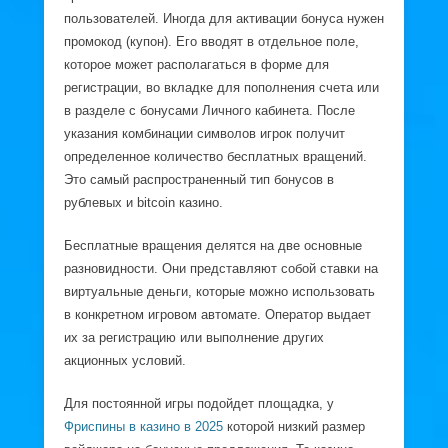
пользователей. Иногда для активации бонуса нужен
промокод (купон). Его вводят в отдельное поле,
которое может располагаться в форме для
регистрации, во вкладке для пополнения счета или
в разделе с бонусами Личного кабинета. После
указания комбинации символов игрок получит
определенное количество бесплатных вращений.
Это самый распространенный тип бонусов в
рублевых и bitcoin казино.
Бесплатные вращения делятся на две основные
разновидности. Они представляют собой ставки на
виртуальные деньги, которые можно использовать
в конкретном игровом автомате. Оператор выдает
их за регистрацию или выполнение других
акционных условий.
Для постоянной игры подойдет площадка, у
Фриспины в казино в 2025
которой низкий размер