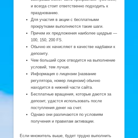
и всегда стоит ответственно подходить к
празднованию.
Для участия в акции с бесплатными
прокрутками выполняются такие шаги.
Причем их предложения наиболее щедрые —
100, 150, 200 FS.
Обычно их начисляют в качестве надбавки к
депозиту.
Чем больший срок отводится на выполнение
условий, тем лучше.
Информация о лицензии (название
регулятора, номер лицензии) обычно
находится в нижней части сайта.
Бесплатные вращения, которые даются за
депозит, удастся использовать после
поступления денег на счет.
Однако они различаются по условиям
получения и правилам активации.
Если множитель выше, будет трудно выполнить