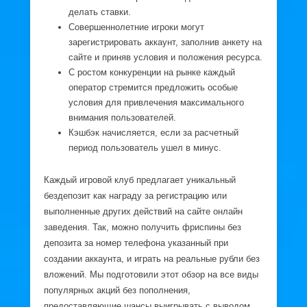
делать ставки.
Совершеннолетние игроки могут
зарегистрировать аккаунт, заполнив анкету на
сайте и приняв условия и положения ресурса.
С ростом конкуренции на рынке каждый
оператор стремится предложить особые
условия для привлечения максимального
внимания пользователей.
Кэшбэк начисляется, если за расчетный
период пользователь ушел в минус.
Каждый игровой клуб предлагает уникальный
бездепозит как награду за регистрацию или
выполненные других действий на сайте онлайн
заведения. Так, можно получить фриспины без
депозита за номер телефона указанный при
создании аккаунта, и играть на реальные рубли без
вложений. Мы подготовили этот обзор на все виды
популярных акций без пополнения,
предоставляющие шансы выигрывать с выводом