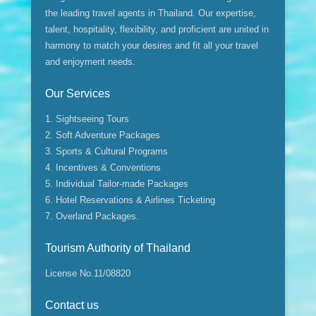
the leading travel agents in Thailand. Our expertise,
talent, hospitality, flexibility, and proficient are united in
harmony to match your desires and fit all your travel
and enjoyment needs.
Our Services
1. Sightseeing Tours
2. Soft Adventure Packages
3. Sports & Cultural Programs
4. Incentives & Conventions
5. Individual Tailor-made Packages
6. Hotel Reservations & Airlines Ticketing
7. Overland Packages.
Tourism Authority of Thailand
License No.11/08820
Contact us