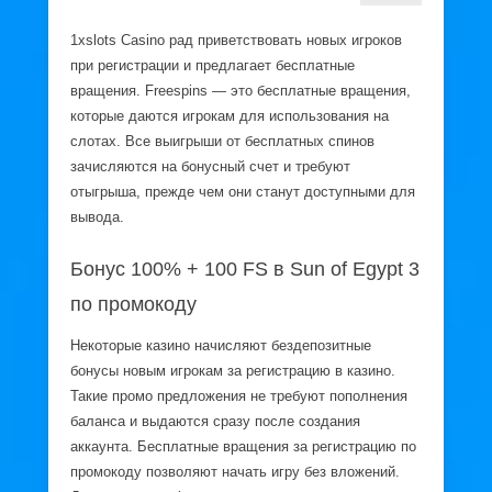
1xslots Casino рад приветствовать новых игроков
при регистрации и предлагает бесплатные
вращения. Freespins — это бесплатные вращения,
которые даются игрокам для использования на
слотах. Все выигрыши от бесплатных спинов
зачисляются на бонусный счет и требуют
отыгрыша, прежде чем они станут доступными для
вывода.
Бонус 100% + 100 FS в Sun of Egypt 3
по промокоду
Некоторые казино начисляют бездепозитные
бонусы новым игрокам за регистрацию в казино.
Такие промо предложения не требуют пополнения
баланса и выдаются сразу после создания
аккаунта. Бесплатные вращения за регистрацию по
промокоду позволяют начать игру без вложений.