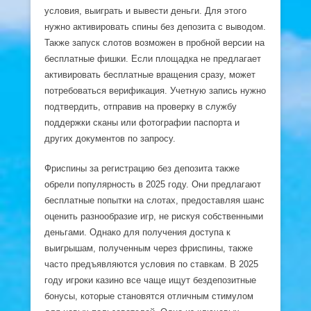
условия, выиграть и вывести деньги. Для этого
нужно активировать спины без депозита с выводом.
Также запуск слотов возможен в пробной версии на
бесплатные фишки. Если площадка не предлагает
активировать бесплатные вращения сразу, может
потребоваться верификация. Учетную запись нужно
подтвердить, отправив на проверку в службу
поддержки сканы или фотографии паспорта и
других документов по запросу.
Фриспины за регистрацию без депозита также
обрели популярность в 2025 году. Они предлагают
бесплатные попытки на слотах, предоставляя шанс
оценить разнообразие игр, не рискуя собственными
деньгами. Однако для получения доступа к
выигрышам, полученным через фриспины, также
часто предъявляются условия по ставкам. В 2025
году игроки казино все чаще ищут бездепозитные
бонусы, которые становятся отличным стимулом