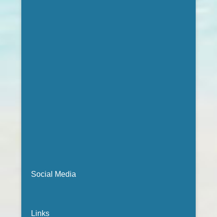
Social Media
Links