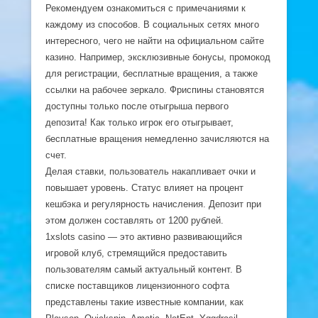
Рекомендуем ознакомиться с примечаниями к
каждому из способов. В социальных сетях много
интересного, чего не найти на официальном сайте
казино. Например, эксклюзивные бонусы, промокод
для регистрации, бесплатные вращения, а также
ссылки на рабочее зеркало. Фриспины становятся
доступны только после отыгрыша первого
депозита! Как только игрок его отыгрывает,
бесплатные вращения немедленно зачисляются на
счет.
Делая ставки, пользователь накапливает очки и
повышает уровень. Статус влияет на процент
кешбэка и регулярность начисления. Депозит при
этом должен составлять от 1200 рублей.
1xslots casino — это активно развивающийся
игровой клуб, стремящийся предоставить
пользователям самый актуальный контент. В
списке поставщиков лицензионного софта
представлены такие известные компании, как