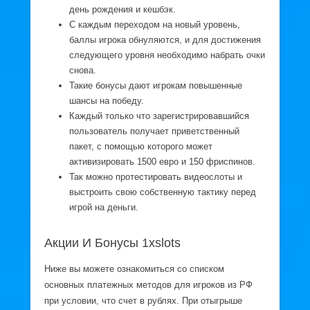
день рождения и кешбэк.
С каждым переходом на новый уровень,
баллы игрока обнуляются, и для достижения
следующего уровня необходимо набрать очки
снова.
Такие бонусы дают игрокам повышенные
шансы на победу.
Каждый только что зарегистрировавшийся
пользователь получает приветственный
пакет, с помощью которого может
активизировать 1500 евро и 150 фриспинов.
Так можно протестировать видеослоты и
выстроить свою собственную тактику перед
игрой на деньги.
Акции И Бонусы 1xslots
Ниже вы можете ознакомиться со списком
основных платежных методов для игроков из РФ
при условии, что счет в рублях. При отыгрыше