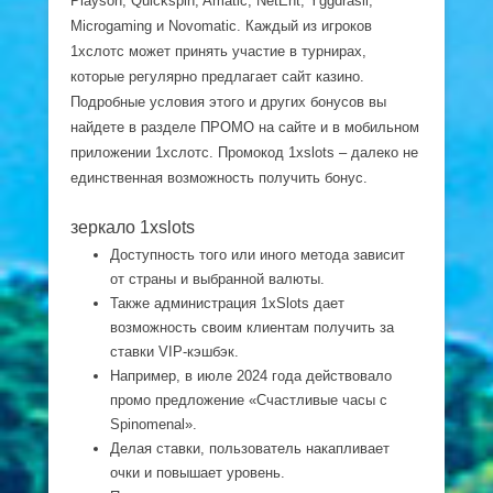
Playson, Quickspin, Amatic, NetEnt, Yggdrasil,
Microgaming и Novomatic. Каждый из игроков
1хслотс может принять участие в турнирах,
которые регулярно предлагает сайт казино.
Подробные условия этого и других бонусов вы
найдете в разделе ПРОМО на сайте и в мобильном
приложении 1хслотс. Промокод 1xslots – далеко не
единственная возможность получить бонус.
зеркало 1xslots
Доступность того или иного метода зависит
от страны и выбранной валюты.
Также администрация 1xSlots дает
возможность своим клиентам получить за
ставки VIP-кэшбэк.
Например, в июле 2024 года действовало
промо предложение «‎Счастливые часы с
Spinomenal»‎.
Делая ставки, пользователь накапливает
очки и повышает уровень.