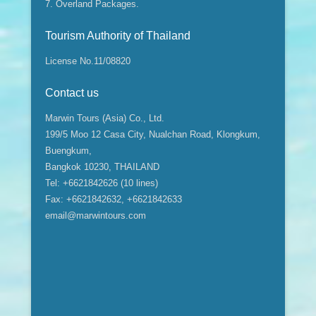
7. Overland Packages.
Tourism Authority of Thailand
License No.11/08820
Contact us
Marwin Tours (Asia) Co., Ltd.
199/5 Moo 12 Casa City, Nualchan Road, Klongkum,
Buengkum,
Bangkok 10230, THAILAND
Tel: +6621842626 (10 lines)
Fax: +6621842632, +6621842633
email@marwintours.com