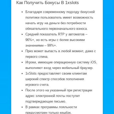
Как Получить Бонусы В 1xslots
Благодаря современному подходу бонусной
политики пользователь имеет возможность
начать игру на деньги без потребности
обязательного первоначального взноса.
Средний показатель RTP у автоматов –
96%+, но есть игры с более высокими
значениями – 99%+.
Приз может выпасть в любой момент, даже с
первого спина.
Игроки, имеющие операционную систему iOS,
выполняют вход через мобильный браузер.
1xSlots предоставляет своим клиентам
широкий спектр способов пополнения
игрового счета.
После этого на указанный при регистрации
адрес электронной почты поступит
подтверждающее письмо.
В рамках программы лояльности
предусмотрен только кешбэк.