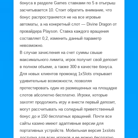
бонуса в разделе Games ставками по 5 в отыгрыш
засчитывается 10. Стоит обратить внимание, что
бонус распространяется не на все игровые
автоматы, а на конкретный слот — Divine Dragon от
провайдера Playson. Ставка каждого вращения
составляет 0,2, изменить данный параметр
невозможно.
В случае зачисления на счет суммы свыше
максимального лимита, игрок получит свой депозит
в полном объеме, а также 300 в качестве бонуса.
Для новых клиентов промокод 1xSlots открывает
удивительные возможности, позволяя
протестировать один из размещенных на площадке
слотов абсолютно бесплатно. Игроки, которые
захотят продолжить игру и внести первый депозит,
могут рассчитывать на солидный приветственный
бонус до и 150 бесплатных вращений. Почти все
сайты казино имеют адаптивные версии для
портативных устройств. Мобильная версия 1xslots
доступна для всех игроков и ее можно бесплатно