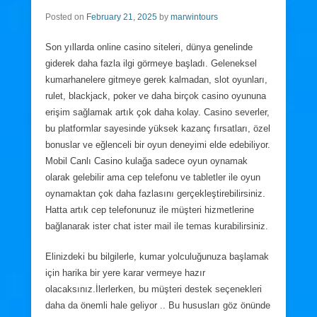
Posted on
February 21, 2025
by
marwintours
Son yıllarda online casino siteleri, dünya genelinde
giderek daha fazla ilgi görmeye başladı. Geleneksel
kumarhanelere gitmeye gerek kalmadan, slot oyunları,
rulet, blackjack, poker ve daha birçok casino oyununa
erişim sağlamak artık çok daha kolay. Casino severler,
bu platformlar sayesinde yüksek kazanç fırsatları, özel
bonuslar ve eğlenceli bir oyun deneyimi elde edebiliyor.
Mobil Canlı Casino kulağa sadece oyun oynamak
olarak gelebilir ama cep telefonu ve tabletler ile oyun
oynamaktan çok daha fazlasını gerçekleştirebilirsiniz.
Hatta artık cep telefonunuz ile müşteri hizmetlerine
bağlanarak ister chat ister mail ile temas kurabilirsiniz.
Elinizdeki bu bilgilerle, kumar yolculuğunuza başlamak
için harika bir yere karar vermeye hazır
olacaksınız.İlerlerken, bu müşteri destek seçenekleri
daha da önemli hale geliyor .. Bu hususları göz önünde