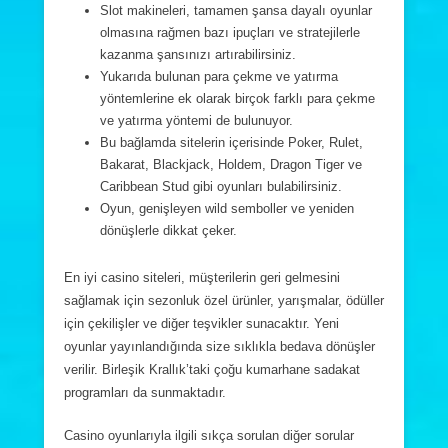
Slot makineleri, tamamen şansa dayalı oyunlar
olmasına rağmen bazı ipuçları ve stratejilerle
kazanma şansınızı artırabilirsiniz.
Yukarıda bulunan para çekme ve yatırma
yöntemlerine ek olarak birçok farklı para çekme
ve yatırma yöntemi de bulunuyor.
Bu bağlamda sitelerin içerisinde Poker, Rulet,
Bakarat, Blackjack, Holdem, Dragon Tiger ve
Caribbean Stud gibi oyunları bulabilirsiniz.
Oyun, genişleyen wild semboller ve yeniden
dönüşlerle dikkat çeker.
En iyi casino siteleri, müşterilerin geri gelmesini
sağlamak için sezonluk özel ürünler, yarışmalar, ödüller
için çekilişler ve diğer teşvikler sunacaktır. Yeni
oyunlar yayınlandığında size sıklıkla bedava dönüşler
verilir. Birleşik Krallık’taki çoğu kumarhane sadakat
programları da sunmaktadır.
Casino oyunlarıyla ilgili sıkça sorulan diğer sorular