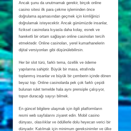
Ancak şunu da unutmamak gerekir, birçok online
casino sitesi ilk para çekme işleminden önce
doğrulama aşamasından geçmek için kimliğinizi
doğrulamak isteyecektir. Ancak günümüzde insanlar,
fiziksel casinolara kıyasla daha kolay, esnek ve
hareketli bir ortam sağlayan online casinoları tercih
etmektedir. Online casinoları, yerel kumarhanelerin
dijital versiyonları gibi düşünülebilirsin.
Her bir slot türü, farklı tema, özellik ve ödeme
yapılarına sahiptir. Büyük bir masa, etrafında
toplanmış insanlar ve büyük bir çemberin içinde dönen
beyaz top. Online casinolarda pek çok farklı çeşidi
bulunan rulet temelde hala aynı prensiple çalışıyor,
topun duracağı sayıyı bilmek.
En güncel bilgilere ulaşmak için ilgili platformların
resmi web sayfalarını ziyaret edin. Mobil casino
dünyası, olasılıklar ve ödüllerle dolu heyecan verici bir
dünyadır. Katılmak için minimum gereksinimler ve ülke