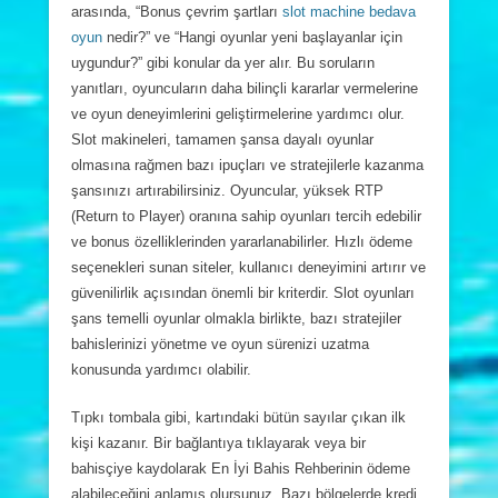
arasında, “Bonus çevrim şartları
slot machine bedava
oyun
nedir?” ve “Hangi oyunlar yeni başlayanlar için
uygundur?” gibi konular da yer alır. Bu soruların
yanıtları, oyuncuların daha bilinçli kararlar vermelerine
ve oyun deneyimlerini geliştirmelerine yardımcı olur.
Slot makineleri, tamamen şansa dayalı oyunlar
olmasına rağmen bazı ipuçları ve stratejilerle kazanma
şansınızı artırabilirsiniz. Oyuncular, yüksek RTP
(Return to Player) oranına sahip oyunları tercih edebilir
ve bonus özelliklerinden yararlanabilirler. Hızlı ödeme
seçenekleri sunan siteler, kullanıcı deneyimini artırır ve
güvenilirlik açısından önemli bir kriterdir. Slot oyunları
şans temelli oyunlar olmakla birlikte, bazı stratejiler
bahislerinizi yönetme ve oyun sürenizi uzatma
konusunda yardımcı olabilir.
Tıpkı tombala gibi, kartındaki bütün sayılar çıkan ilk
kişi kazanır. Bir bağlantıya tıklayarak veya bir
bahisçiye kaydolarak En İyi Bahis Rehberinin ödeme
alabileceğini anlamış olursunuz. Bazı bölgelerde kredi