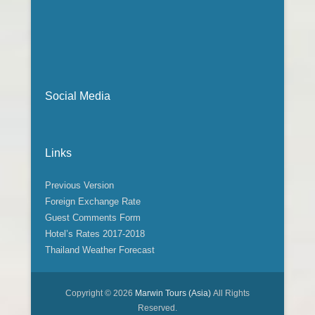
Social Media
Links
Previous Version
Foreign Exchange Rate
Guest Comments Form
Hotel’s Rates 2017-2018
Thailand Weather Forecast
Copyright © 2026
Marwin Tours (Asia)
All Rights
Reserved.